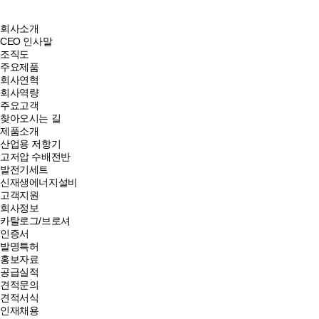
회사소개
CEO 인사말
조직도
주요제품
회사연혁
회사역량
주요고객
찾아오시는 길
제품소개
산업용 저항기
고저압 수배전반
발전기세트
신재생에너지설비
고객지원
회사정보
카탈로그/브로셔
인증서
발명특허
홍보자료
공급실적
견적문의
견적서식
인재채용