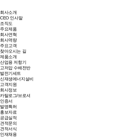
회사소개
CEO 인사말
조직도
주요제품
회사연혁
회사역량
주요고객
찾아오시는 길
제품소개
산업용 저항기
고저압 수배전반
발전기세트
신재생에너지설비
고객지원
회사정보
카탈로그/브로셔
인증서
발명특허
홍보자료
공급실적
견적문의
견적서식
인재채용