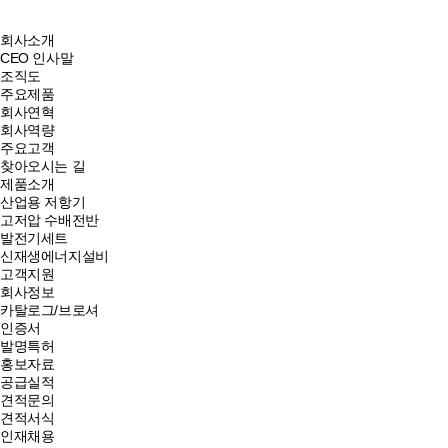
회사소개
CEO 인사말
조직도
주요제품
회사연혁
회사역량
주요고객
찾아오시는 길
제품소개
산업용 저항기
고저압 수배전반
발전기세트
신재생에너지설비
고객지원
회사정보
카탈로그/브로셔
인증서
발명특허
홍보자료
공급실적
견적문의
견적서식
인재채용