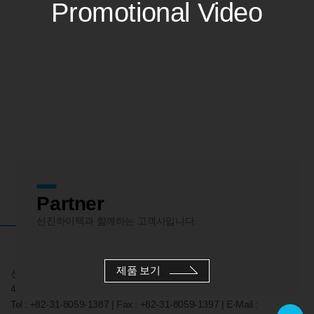
Promotional Video
Partner
01
02
03
선진하이텍과 함께하는 고객사입니다.
제품 보기
선진하이텍 Seonjin Hitech | 주소 : 경기도 화성시 향남읍 발안공단로
4길13 | 대표 : 백용호
Tel : +82-31-8059-1387 | Fax : +82-31-8059-1397 | E-Mail :