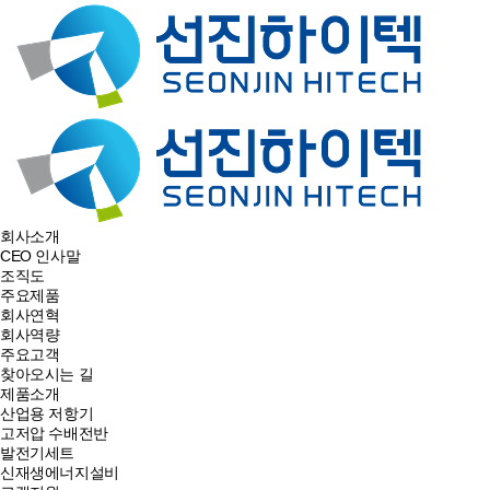
회사소개
CEO 인사말
조직도
주요제품
회사연혁
회사역량
주요고객
찾아오시는 길
제품소개
산업용 저항기
고저압 수배전반
발전기세트
신재생에너지설비